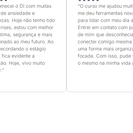
omecei o DI com muitas
“O curso me ajudou muit
 de ansiedade e
me deu ferramentas nov
ezas. Hoje não tenho tido
para lidar com meu dia a
rises, estou com melhor
Entrei em contato com p
stima, segurança e mais
de mim que desconheci
onado ao meu futuro. Ao
conectei comigo mesma
 recordando o estágio
uma forma mais organiz
l, fica evidente a
focada. Com isso, pude 
ão. Hoje, vivo muito
o mesmo na minha vida a
.”