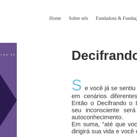
Home
Sobre nós
Fundadora & Funda
Decifrand
S
e você já se sentiu
em cenários diferente
Então o Decifrando o I
seu inconsciente ser
autoconhecimento.
Em suma, “até que você
dirigirá sua vida e você