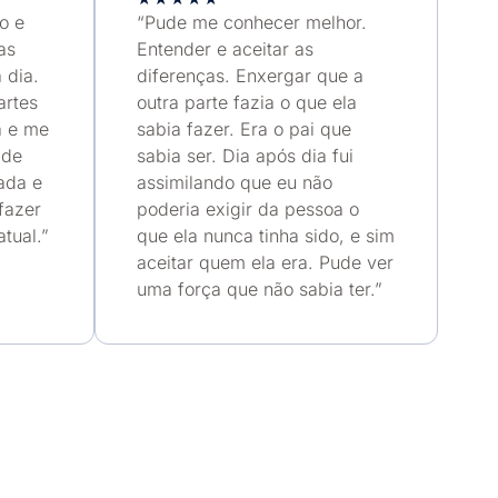
o e
“Pude me conhecer melhor.
as
Entender e aceitar as
 dia.
diferenças. Enxergar que a
artes
outra parte fazia o que ela
a e me
sabia fazer. Era o pai que
 de
sabia ser. Dia após dia fui
ada e
assimilando que eu não
fazer
poderia exigir da pessoa o
tual.”
que ela nunca tinha sido, e sim
aceitar quem ela era. Pude ver
uma força que não sabia ter.”