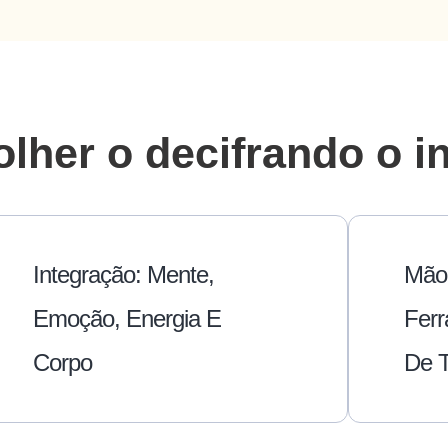
olher o decifrando o i
Integração: Mente,
Mão
Emoção, Energia E
Ferr
Corpo
De 