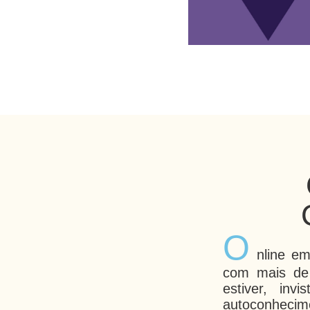
O
nline e
com mais de
estiver, in
autoconhecim