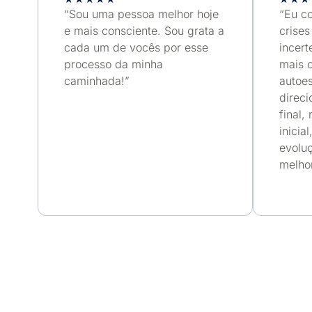
“Sou uma pessoa melhor hoje
“Eu c
e mais consciente. Sou grata a
crises
cada um de vocês por esse
incert
processo da minha
mais c
caminhada!”
autoe
direci
final,
inicia
evoluç
melhor