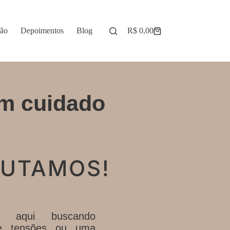
ção
Depoimentos
Blog
R$
0,00
m cuidado
CUTAMOS!
 aqui buscando
 de tensões ou uma