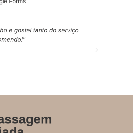
ogle Forms.
o e gostei tanto do serviço
comendo!"
massagem
iada