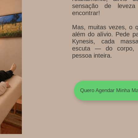
sensação de leveza
encontrar!
Mas, muitas vezes, o 
além do alívio. Pede p
Kynesis, cada mass
escuta — do corpo,
pessoa inteira.
Quero Agendar Minha M