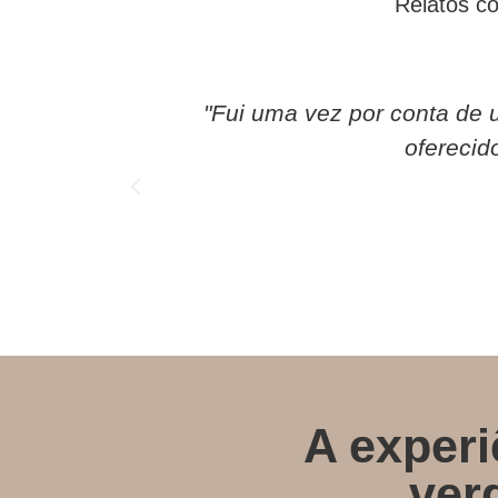
Relatos co
o corpo
"Fui uma vez por conta de 
ficar mais
oferecid
A exper
ver