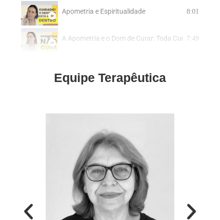
Apometria e Espiritualidade
8:01
A Apometria e o Dom de Curar: Toda Cura é AutoCon
7:49
Equipe Terapêutica