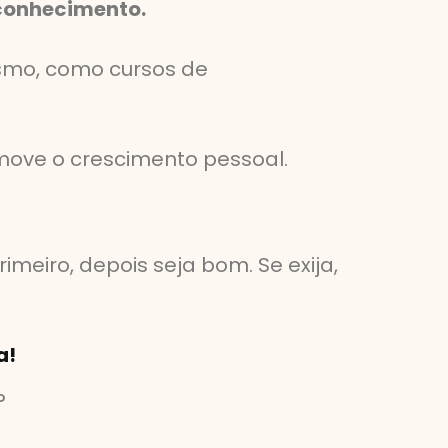
oconhecimento.
esmo, como cursos de
ove o crescimento pessoal.
eiro, depois seja bom. Se exija,
a!
?