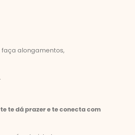
s, faça alongamentos,
.
 te dá prazer e te conecta com