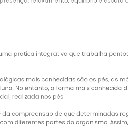
resença, relaxamento, equilíbrio e escuta c
?
 uma prática integrativa que trabalha pontos
xológicas mais conhecidas são os pés, as mã
oluna. No entanto, a forma mais conhecida d
dal, realizada nos pés.
te da compreensão de que determinadas reg
com diferentes partes do organismo. Assim,