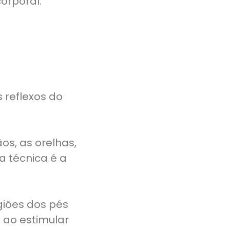
orporal.
 reflexos do
os, as orelhas,
a técnica é a
iões dos pés
 ao estimular