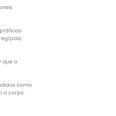
onais
 práticas
egípcia,
r que o
endidos como
 o corpo.