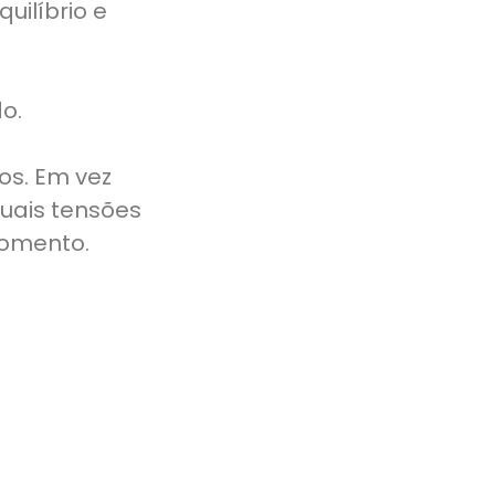
uilíbrio e
o.
os. Em vez
uais tensões
momento.