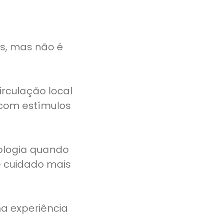
s, mas não é
rculação local
, com estímulos
ologia quando
e cuidado mais
a experiência