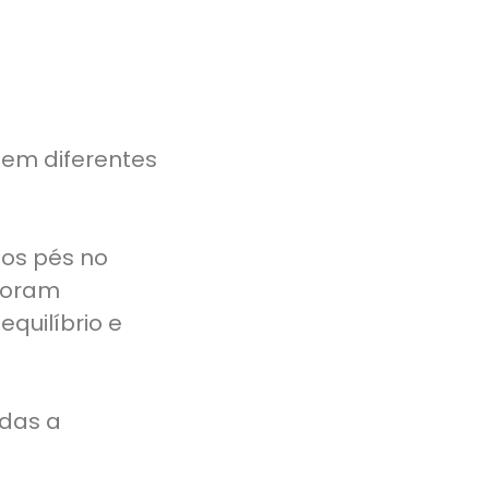
 em diferentes
nos pés no
 foram
quilíbrio e
adas a