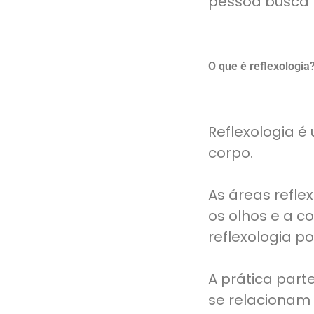
pessoa busca p
O que é reflexologia
Reflexologia é
corpo.
As áreas refle
os olhos e a c
reflexologia po
A prática par
se relacionam 