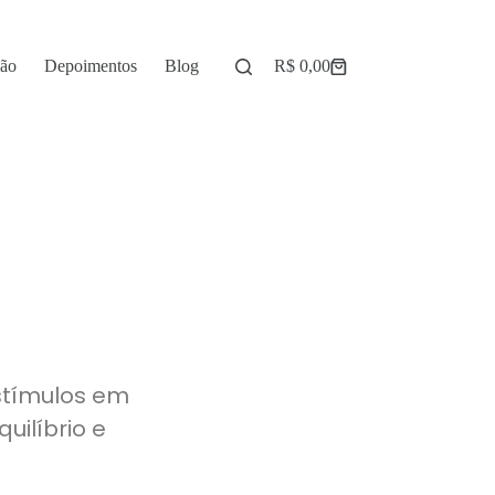
ção
Depoimentos
Blog
R$
0,00
estímulos em
uilíbrio e