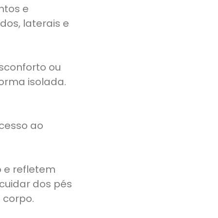
ntos e
os, laterais e
sconforto ou
forma isolada.
acesso ao
 e refletem
 cuidar dos pés
 corpo.