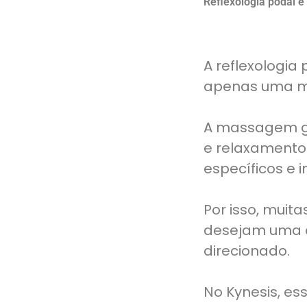
Reflexologia podal
A reflexologi
apenas uma m
A massagem ge
e relaxamento.
específicos e i
Por isso, mui
desejam uma e
direcionado.
No Kynesis, e